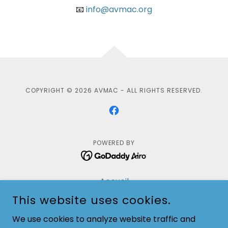
📧
info@avmac.org
COPYRIGHT © 2026 AVMAC - ALL RIGHTS RESERVED.
POWERED BY
Accueil
À propos
This website uses cookies.
Services
We use cookies to analyze website traffic and